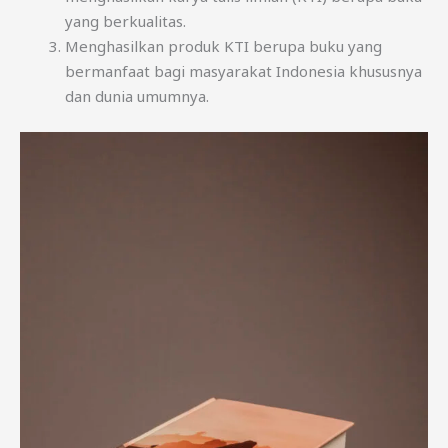
yang berkualitas.
Menghasilkan produk KTI berupa buku yang
bermanfaat bagi masyarakat Indonesia khususnya
dan dunia umumnya.