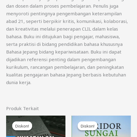
dan dosen dalam proses pembelajaran. Penulis juga
menyoroti pentingnya pengembangan keterampilan
abad 21, seperti berpikir kritis, komunikasi, kolaborasi,
dan kreativitas melalui penerapan CLIL dalam kelas
bahasa. Buku ini ditujukan bagi pengajar, mahasiswa,
serta praktisi di bidang pendidikan bahasa khususnya
Bahasa Jepang bidang kepariwisataan. Buku ini dapat
dijadikan referensi penting dalam pengembangan
kurikulum, rancangan pembelajaran, dan peningkatan
kualitas pengajaran bahasa Jepang berbasis kebutuhan
dunia kerja.
Produk Terkait
Harga
Harga
Harga
Harga
aslinya
saat
aslinya
saat
Diskon!
Diskon!
Diskon!
Diskon!
adalah:
ini
adalah:
ini
Rp95.000.
adalah:
Rp85.000.
adalah: