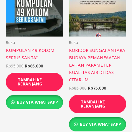
Rp85.000.
Rp75.000.
Buku
Buku
KUMPULAN 49 KOLOM
KORIDOR SUNGAI ANTARA
SERIUS SANTAI
BUDAYA PEMANFAATAN
LAHAN PARAMETER
Rp
95.000
Rp
85.000
KUALITAS AIR DI DAS
CITARUM
TAMBAH KE
KERANJANG
Rp
85.000
Rp
75.000
TAMBAH KE
BUY VIA WHATSAPP
KERANJANG
BUY VIA WHATSAPP