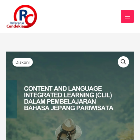
Lewati
ke
konten
Harga
Harga
Kuantitas
aslinya
saat
Diskon!
CONTENT
adalah:
ini
AND
Rp85.000.
adalah:
LANGUAGE
Rp75.000.
INTEGRATED
LEARNING
(CLIL)
DALAM
PEMBELAJARAN
BAHASA
JEPANG