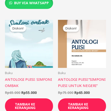
BUY VIA WHATSAPP
Harga
Harga
Harga
Harga
aslinya
saat
aslinya
saat
Diskon!
Diskon!
adalah:
ini
adalah:
ini
Rp65.000.
adalah:
Rp75.000.
adalah:
Rp55.000.
Rp65.000.
Buku
Buku
ANTOLOGI PUISI: SIMFONI
ANTOLOGI PUISI:“SIMPONI
OMBAK
PUISI UNTUK NEGERI”
Rp
65.000
Rp
55.000
Rp
75.000
Rp
65.000
TAMBAH KE
TAMBAH KE
KERANJANG
KERANJANG