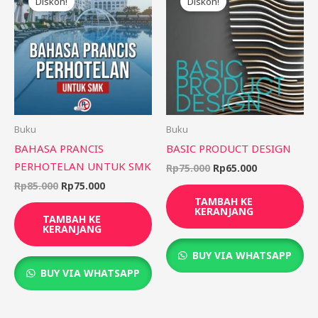
Diskon!
Diskon!
adalah:
ini
adalah:
ini
Rp85.000.
adalah:
Rp75.000.
adalah:
Rp75.000.
Rp65.000.
Buku
Buku
BAHASA PRANCIS
BASIC PRODUCT DESIGN
PERHOTELAN UNTUK SMK
Rp
75.000
Rp
65.000
Rp
85.000
Rp
75.000
TAMBAH KE
KERANJANG
TAMBAH KE
KERANJANG
BUY VIA WHATSAPP
BUY VIA WHATSAPP