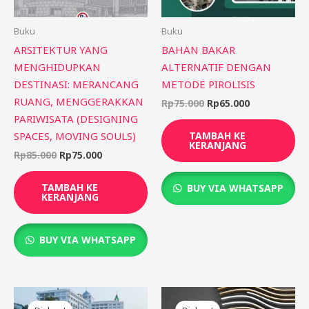
Buku
Buku
ARSITEKTUR YANG
BAHAN BAKAR
MENGHIDUPKAN
ALTERNATIF DENGAN
DESTINASI: MERANCANG
METODE PIROLISIS
RUANG, MENGGERAKKAN
Rp
75.000
Rp
65.000
PARIWISATA (DESIGNING
SPACES, MOVING SOULS)
TAMBAH KE
KERANJANG
Rp
85.000
Rp
75.000
TAMBAH KE
BUY VIA WHATSAPP
KERANJANG
BUY VIA WHATSAPP
Harga
Harga
Harga
Harga
aslinya
saat
aslinya
saat