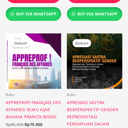
BUY VIA WHATSAPP
BUY VIA WHATSAPP
Harga
Harga
Harga
Harga
aslinya
saat
aslinya
saat
Diskon!
Diskon!
adalah:
ini
adalah:
ini
Rp85.000.
adalah:
Rp175.000.
adalah:
Rp75.000.
Rp150.000
Buku
Buku
APPREPROF! FRANÇAIS DES
APRESIASI SASTRA
AFFAIRES: BUKU AJAR
BERPERSPEKTIF GENDER:
BAHASA PRANCIS BISNIS
REPRESENTASI
PEREMPUAN DALAM
Rp
85.000
Rp
75.000