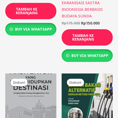
EKRANISASI SASTRA
INDONESIA BERBASIS
TAMBAH KE
KERANJANG
BUDAYA SUNDA
Rp
175.000
Rp
150.000
BUY VIA WHATSAPP
TAMBAH KE
KERANJANG
BUY VIA WHATSAPP
Harga
Harga
Harga
Harga
aslinya
saat
aslinya
saat
Diskon!
Diskon!
adalah:
ini
adalah:
ini
Rp85.000.
adalah:
Rp75.000.
adalah:
Rp75.000.
Rp65.000.