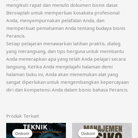
mengikuti rapat dan menulis dokumen bisnis dasar.
Bersiaplah untuk memperluas kosakata profesional
Anda, menyempurnakan pelafalan Anda, dan
memperkuat pemahaman Anda tentang budaya bisnis
Perancis.
Setiap pelajaran menawarkan latihan praktis, dialog
yang merangsang, dan tips berguna untuk membantu
Anda menerapkan apa yang telah Anda pelajari secara
langsung. Ketika Anda menjelajahi halaman demi
halaman buku ini, Anda akan menemukan alat yang
sangat diperlukan untuk mengembangkan kepercayaan
diri dan kompetensi Anda dalam bisnis bahasa Perancis.
Produk Terkait
Harga
Harga
Harga
Harga
aslinya
saat
aslinya
saat
Diskon!
Diskon!
Diskon!
Diskon!
adalah:
ini
adalah:
ini