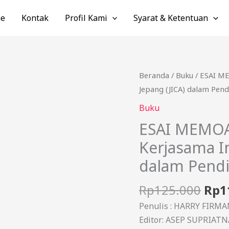
e
Kontak
Profil Kami
Syarat & Ketentuan
Har
Kuantitas
Beranda
/
Buku
/ ESAI M
asli
ESAI
Jepang (JICA) dalam Pend
adal
MEMOAR:
Buku
Rp1
Pengalaman
ESAI MEMOA
Berharga
Kerjasama In
Kerjasama
Indonesia
dalam Pendi
–
Jepang
Rp
125.000
Rp
1
(JICA)
Penulis : HARRY FIRMAN
dalam
Editor: ASEP SUPRIA
Pendidikan