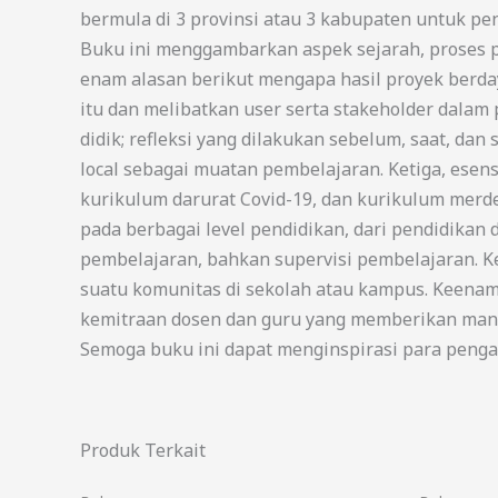
bermula di 3 provinsi atau 3 kabupaten untuk p
Buku ini menggambarkan aspek sejarah, proses p
enam alasan berikut mengapa hasil proyek berda
itu dan melibatkan user serta stakeholder dalam
didik; refleksi yang dilakukan sebelum, saat, da
local sebagai muatan pembelajaran. Ketiga, esen
kurikulum darurat Covid-19, dan kurikulum merde
pada berbagai level pendidikan, dari pendidikan
pembelajaran, bahkan supervisi pembelajaran. K
suatu komunitas di sekolah atau kampus. Keena
kemitraan dosen dan guru yang memberikan manfa
Semoga buku ini dapat menginspirasi para pengam
Produk Terkait
Harga
Harga