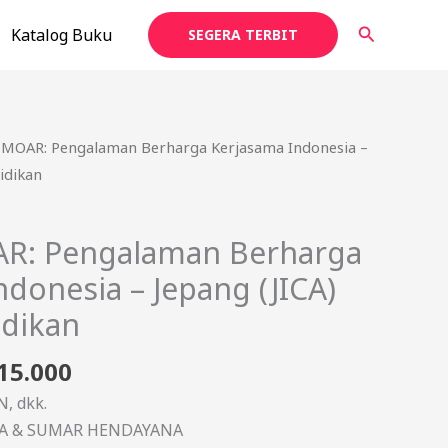
Cari
Katalog Buku
SEGERA TERBIT
ga
Harga
EMOAR: Pengalaman Berharga Kerjasama Indonesia –
nya
saat
idikan
ah:
ini
25.000.
adalah:
R: Pengalaman Berharga
Rp115.000.
donesia – Jepang (JICA)
dikan
15.000
, dkk.
TNA & SUMAR HENDAYANA