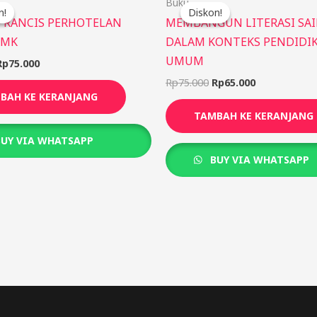
Buku
aslinya
saat
aslinya
saat
n!
n!
Diskon!
Diskon!
adalah:
ini
adalah:
ini
PRANCIS PERHOTELAN
MEMBANGUN LITERASI SA
Rp85.000.
adalah:
Rp75.000.
adalah:
SMK
DALAM KONTEKS PENDIDI
Rp75.000.
Rp65.000.
UMUM
Rp
75.000
Rp
75.000
Rp
65.000
BAH KE KERANJANG
TAMBAH KE KERANJANG
UY VIA WHATSAPP
BUY VIA WHATSAPP