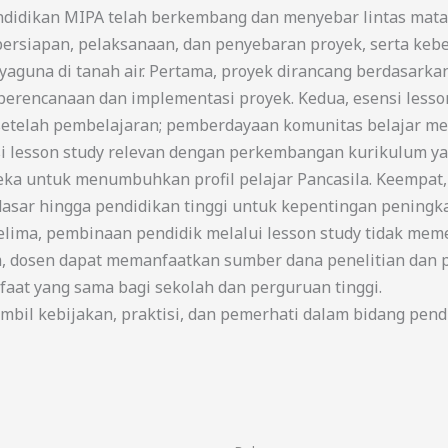
endidikan MIPA telah berkembang dan menyebar lintas mata
ersiapan, pelaksanaan, dan penyebaran proyek, serta kebe
yaguna di tanah air. Pertama, proyek dirancang berdasark
 perencanaan dan implementasi proyek. Kedua, esensi less
n setelah pembelajaran; pemberdayaan komunitas belajar mel
si lesson study relevan dengan perkembangan kurikulum yang
ka untuk menumbuhkan profil pelajar Pancasila. Keempat, l
 dasar hingga pendidikan tinggi untuk kepentingan peningk
elima, pembinaan pendidik melalui lesson study tidak mem
m, dosen dapat memanfaatkan sumber dana penelitian dan 
at yang sama bagi sekolah dan perguruan tinggi.
bil kebijakan, praktisi, dan pemerhati dalam bidang pend
Harga
Harga
Harga
Harga