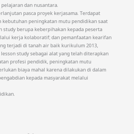
 pelajaran dan nusantara.
rlanjutan pasca proyek kerjasama. Terdapat
an kebutuhan peningkatan mutu pendidikan saat
on study berupa keberpihakan kepada peserta
alui kerja kolaboratif; dan pemanfaatan kearifan
 terjadi di tanah air baik kurikulum 2013,
esson study sebagai alat yang telah diterapkan
atan profesi pendidik, peningkatan mutu
erlukan biaya mahal karena dilakukan di dalam
pengabdian kepada masyarakat melalui
idikan.
Harga
Harga