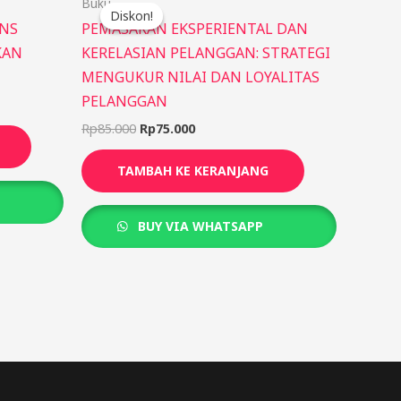
Buku
aslinya
saat
Diskon!
Diskon!
adalah:
ini
INS
PEMASARAN EKSPERIENTAL DAN
Rp85.000.
adalah:
KAN
KERELASIAN PELANGGAN: STRATEGI
Rp75.000.
MENGUKUR NILAI DAN LOYALITAS
PELANGGAN
Rp
85.000
Rp
75.000
TAMBAH KE KERANJANG
BUY VIA WHATSAPP