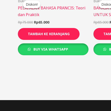
Buku
Buku
aslinya
saat
Diskon!
Diskon!
Disko
Disko
adalah:
ini
PELAFALAN BAHASA PRANCIS: Teori
BAHASA 
Rp75.000.
adalah:
dan Praktik
UNTUK 
Rp65.000.
Rp
75.000
Rp
65.000
Rp
85.000
TAMBAH KE KERANJANG
TAM
BUY VIA WHATSAPP
B