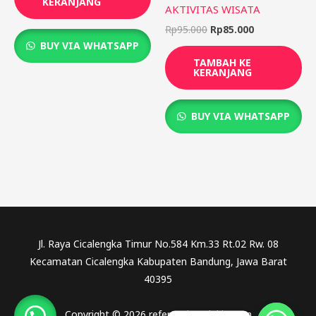
KERANJANG
AKTIVITAS WISATA
Rp
95.000
Rp
85.000
BUY VIA WHATSAPP
TAMBAH KE
KERANJANG
BUY VIA WHATSAPP
Jl. Raya Cicalengka Timur No.584 Km.33 Rt.02 Rw. 08
Kecamatan Cicalengka Kabupaten Bandung, Jawa Barat
40395
Copyright © 2026 referensicendekia.com