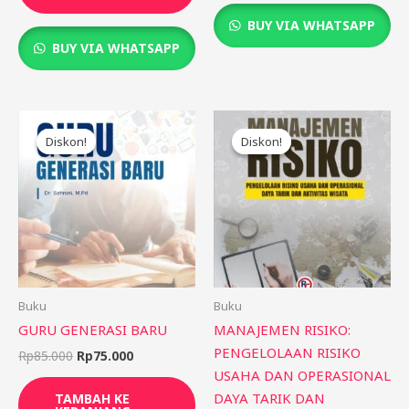
BUY VIA WHATSAPP
BUY VIA WHATSAPP
Harga
Harga
Harga
Harga
aslinya
saat
aslinya
saat
Diskon!
Diskon!
Diskon!
Diskon!
adalah:
ini
adalah:
ini
Rp85.000.
adalah:
Rp95.000.
adalah:
Rp75.000.
Rp85.000.
Buku
Buku
GURU GENERASI BARU
MANAJEMEN RISIKO:
PENGELOLAAN RISIKO
Rp
85.000
Rp
75.000
USAHA DAN OPERASIONAL
DAYA TARIK DAN
TAMBAH KE