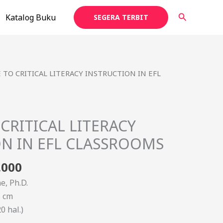
Cari
Katalog Buku
SEGERA TERBIT
a
Harga
E TO CRITICAL LITERACY INSTRUCTION IN EFL
ya
saat
h:
ini
000.
adalah:
 CRITICAL LITERACY
Rp75.000.
N IN EFL CLASSROOMS
.000
e, Ph.D.
5 cm
0 hal.)