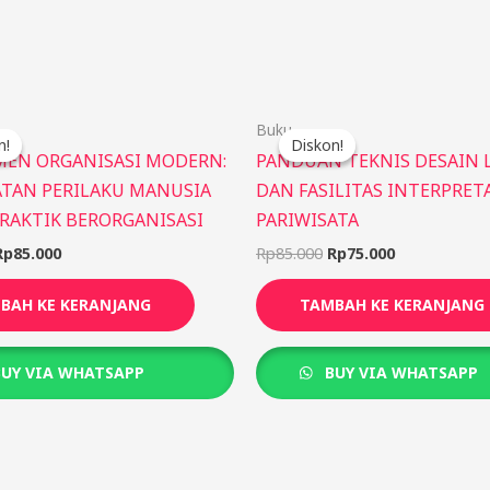
Harga
Harga
Harga
Harga
Buku
aslinya
saat
aslinya
saat
n!
n!
Diskon!
Diskon!
adalah:
ini
adalah:
ini
EN ORGANISASI MODERN:
PANDUAN TEKNIS DESAIN 
Rp95.000.
adalah:
Rp85.000.
adalah:
TAN PERILAKU MANUSIA
DAN FASILITAS INTERPRET
Rp85.000.
Rp75.000.
RAKTIK BERORGANISASI
PARIWISATA
Rp
85.000
Rp
85.000
Rp
75.000
BAH KE KERANJANG
TAMBAH KE KERANJANG
UY VIA WHATSAPP
BUY VIA WHATSAPP