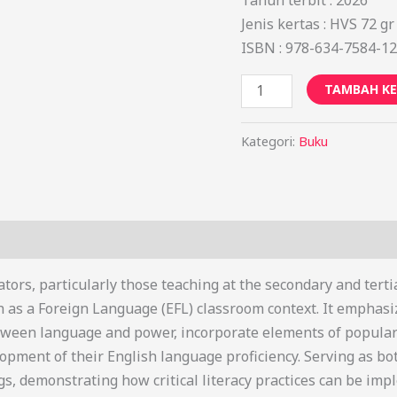
Jenis kertas : HVS 72 gr
ISBN : 978-634-7584-12
TAMBAH KE
Kategori:
Buku
ators, particularly those teaching at the secondary and tertia
sh as a Foreign Language (EFL) classroom context. It emphasize
etween language and power, incorporate elements of popular
pment of their English language proficiency. Serving as bo
s, demonstrating how critical literacy practices can be imp