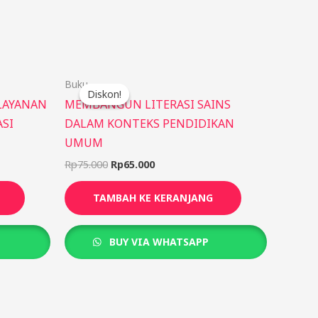
Harga
Harga
Buku
aslinya
saat
Diskon!
Diskon!
adalah:
ini
LAYANAN
MEMBANGUN LITERASI SAINS
Rp75.000.
adalah:
ASI
DALAM KONTEKS PENDIDIKAN
Rp65.000.
UMUM
Rp
75.000
Rp
65.000
TAMBAH KE KERANJANG
BUY VIA WHATSAPP