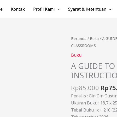
e
Kontak
Profil Kami
Syarat & Ketentuan
Harg
Kuantitas
Beranda
/
Buku
/ A GUID
aslin
A
CLASSROOMS
adala
GUIDE
Buku
Rp85.
TO
A GUIDE TO
CRITICAL
INSTRUCTIO
LITERACY
INSTRUCTION
Rp
85.000
Rp
75
IN
EFL
Penulis : Gin Gin Gustin
CLASSROOMS
Ukuran Buku : 18,7 x 2
Tebal Buku : x + 210 (22
Tahun terbit : 2026