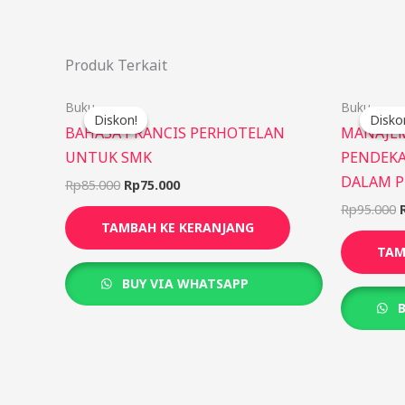
Produk Terkait
Harga
Harga
Buku
Buku
aslinya
saat
Diskon!
Diskon!
Disko
Disko
adalah:
ini
BAHASA PRANCIS PERHOTELAN
MANAJEM
Rp85.000.
adalah:
UNTUK SMK
PENDEKA
Rp75.000.
DALAM P
Rp
85.000
Rp
75.000
Rp
95.000
TAMBAH KE KERANJANG
TAM
BUY VIA WHATSAPP
B