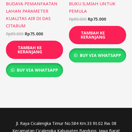
BUDAYA PEMANFAATAN
BUKU ILMIAH UNTUK
LAHAN PARAMETER
PEMULA
KUALITAS AIR DI DAS
Rp
85.000
Rp
75.000
CITARUM
TAMBAH KE
Rp
85.000
Rp
75.000
KERANJANG
TAMBAH KE
KERANJANG
BUY VIA WHATSAPP
BUY VIA WHATSAPP
Jl. Raya Cicalengka Timur No.584 Km.33 Rt.02 Rw. 08
Kecamatan Cicalengka Kabupaten Bandung, Jawa Barat