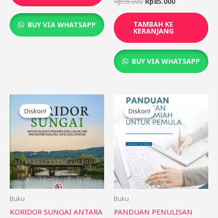
Rp
95.000
Rp
85.000
TAMBAH KE
BUY VIA WHATSAPP
KERANJANG
BUY VIA WHATSAPP
Harga
Harga
Harga
Harga
aslinya
saat
aslinya
saat
Diskon!
Diskon!
Diskon!
Diskon!
adalah:
ini
adalah:
ini
Rp85.000.
adalah:
Rp85.000.
adalah:
Rp75.000.
Rp75.000.
Buku
Buku
KORIDOR SUNGAI ANTARA
PANDUAN PENULISAN