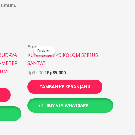
k umum.
Harga
Harga
Buku
aslinya
saat
Diskon!
Diskon!
adalah:
ini
BUDAYA
KUMPULAN 49 KOLOM SERIUS
Rp95.000.
adalah:
AMETER
SANTAI
Rp85.000.
RUM
Rp
95.000
Rp
85.000
TAMBAH KE KERANJANG
BUY VIA WHATSAPP