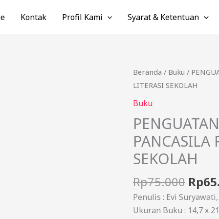
e
Kontak
Profil Kami
Syarat & Ketentuan
Harg
Kuantitas
Beranda
/
Buku
/ PENGUA
aslin
PENGUATAN
LITERASI SEKOLAH
adala
PROFIL
Buku
Rp75.
PELAJAR
PENGUATAN 
PANCASILA
PANCASILA 
PADA
TAMAN
SEKOLAH
LITERASI
SEKOLAH
Rp
75.000
Rp
65
Penulis : Evi Suryawati
Ukuran Buku : 14,7 x 2