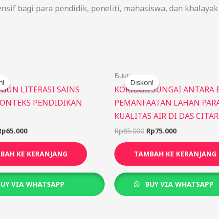
nsif bagi para pendidik, peneliti, mahasiswa, dan khalaya
Harga
Harga
Harga
Harga
Buku
aslinya
saat
aslinya
saat
n!
n!
Diskon!
Diskon!
adalah:
ini
adalah:
ini
UN LITERASI SAINS
KORIDOR SUNGAI ANTARA 
Rp75.000.
adalah:
Rp85.000.
adalah:
ONTEKS PENDIDIKAN
PEMANFAATAN LAHAN PAR
Rp65.000.
Rp75.000.
KUALITAS AIR DI DAS CITA
Rp
65.000
Rp
85.000
Rp
75.000
BAH KE KERANJANG
TAMBAH KE KERANJANG
UY VIA WHATSAPP
BUY VIA WHATSAPP