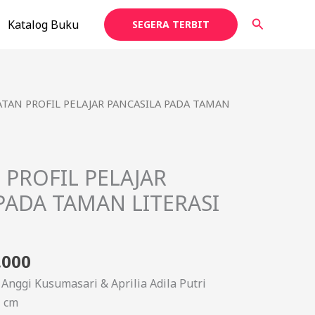
Cari
Katalog Buku
SEGERA TERBIT
a
Harga
TAN PROFIL PELAJAR PANCASILA PADA TAMAN
ya
saat
h:
ini
000.
adalah:
PROFIL PELAJAR
Rp65.000.
PADA TAMAN LITERASI
.000
, Anggi Kusumasari & Aprilia Adila Putri
1 cm