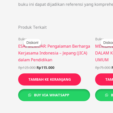
buku ini dapat dijadikan referensi yang komprehe
Produk Terkait
Harga
Harga
Buku
Buku
aslinya
saat
Diskon!
Diskon!
Disko
Disko
adalah:
ini
ESAI MEMOAR: Pengalaman Berharga
MEMBANG
Rp125.000.
adalah:
Kerjasama Indonesia – Jepang (JICA)
DALAM K
Rp115.000.
dalam Pendidikan
UMUM
Rp
125.000
Rp
115.000
Rp
75.000
TAMBAH KE KERANJANG
TAM
BUY VIA WHATSAPP
B