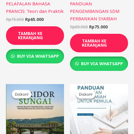
PELAFALAN BAHASA
PANDUAN
PRANCIS: Teori dan Praktik
PENGEMBANGAN SDM
PERBANKAN SYARIAH
Rp
75.000
Rp
65.000
Rp
85.000
Rp
75.000
TAMBAH KE
KERANJANG
TAMBAH KE
KERANJANG
BUY VIA WHATSAPP
BUY VIA WHATSAPP
Harga
Harga
Harga
Harga
aslinya
saat
aslinya
saat
Diskon!
Diskon!
Diskon!
Diskon!
adalah:
ini
adalah:
ini
Rp85.000.
adalah:
Rp85.000.
adalah:
Rp75.000.
Rp75.000.