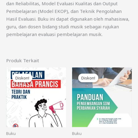
dan Reliabilitas, Model Evaluasi Kualitas dan Output
Pembelajaran (Model EKOP), dan Teknik Pengolahan
Hasil Evaluasi. Buku ini dapat digunakan oleh mahasiswa,
guru, dan dosen bidang studi musik sebagai rujukan
pembelajaran evaluasi pembelajaran musik.
Produk Terkait
Harga
Harga
Harga
Harga
aslinya
saat
aslinya
saat
Diskon!
Diskon!
Diskon!
Diskon!
adalah:
ini
adalah:
ini
Rp75.000.
adalah:
Rp85.000.
adalah:
Rp65.000.
Rp75.000.
Buku
Buku