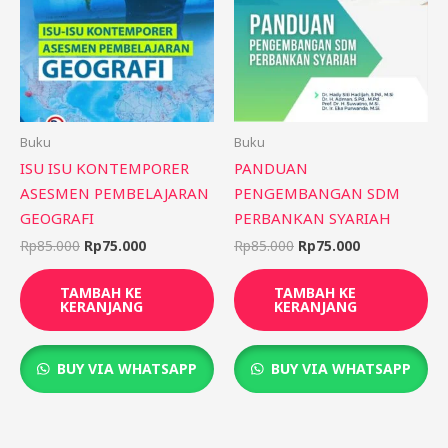
Rp75.000.
Rp75.000.
Buku
Buku
ISU ISU KONTEMPORER
PANDUAN
ASESMEN PEMBELAJARAN
PENGEMBANGAN SDM
GEOGRAFI
PERBANKAN SYARIAH
Rp
85.000
Rp
75.000
Rp
85.000
Rp
75.000
TAMBAH KE
TAMBAH KE
KERANJANG
KERANJANG
BUY VIA WHATSAPP
BUY VIA WHATSAPP