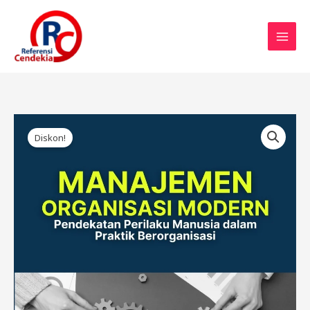
Lewati
ke
konten
Harga
Harga
Kuantitas
aslinya
saat
Diskon!
MANAJEMEN
adalah:
ini
ORGANISASI
Rp95.000.
adalah:
MODERN:
Rp85.000.
PENDEKATAN
PERILAKU
MANUSIA
DALAM
PRAKTIK
BERORGANISASI