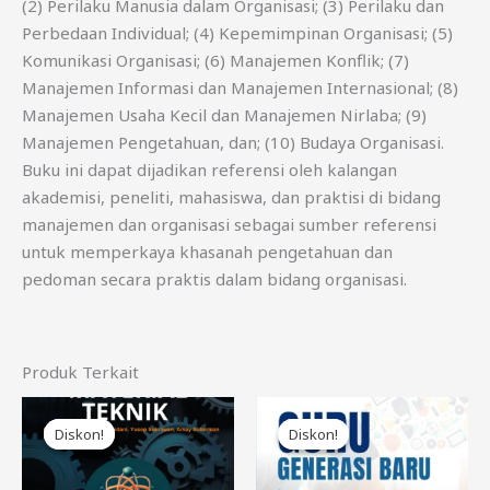
(2) Perilaku Manusia dalam Organisasi; (3) Perilaku dan
Perbedaan Individual; (4) Kepemimpinan Organisasi; (5)
Komunikasi Organisasi; (6) Manajemen Konflik; (7)
Manajemen Informasi dan Manajemen Internasional; (8)
Manajemen Usaha Kecil dan Manajemen Nirlaba; (9)
Manajemen Pengetahuan, dan; (10) Budaya Organisasi.
Buku ini dapat dijadikan referensi oleh kalangan
akademisi, peneliti, mahasiswa, dan praktisi di bidang
manajemen dan organisasi sebagai sumber referensi
untuk memperkaya khasanah pengetahuan dan
pedoman secara praktis dalam bidang organisasi.
Produk Terkait
Harga
Harga
Harga
Harga
aslinya
saat
aslinya
saat
Diskon!
Diskon!
Diskon!
Diskon!
adalah:
ini
adalah:
ini
Rp85.000.
adalah:
Rp85.000.
adalah:
Rp75.000.
Rp75.000.