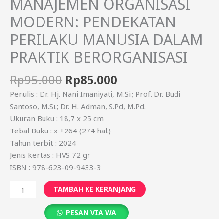
MANAJEMEN ORGANISASI
MODERN: PENDEKATAN
PERILAKU MANUSIA DALAM
PRAKTIK BERORGANISASI
Rp
95.000
Rp
85.000
Penulis : Dr. Hj. Nani Imaniyati, M.Si.; Prof. Dr. Budi
Santoso, M.Si.; Dr. H. Adman, S.Pd, M.Pd.
Ukuran Buku : 18,7 x 25 cm
Tebal Buku : x +264 (274 hal.)
Tahun terbit : 2024
Jenis kertas : HVS 72 gr
ISBN : 978-623-09-9433-3
TAMBAH KE KERANJANG
PESAN VIA WA