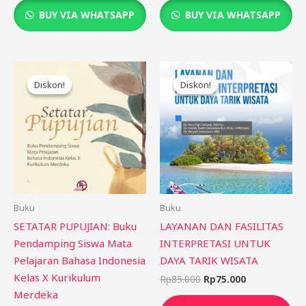
BUY VIA WHATSAPP
BUY VIA WHATSAPP
Harga
Harga
Harga
Harga
aslinya
saat
aslinya
saat
Diskon!
Diskon!
Diskon!
Diskon!
adalah:
ini
adalah:
ini
Rp85.000.
adalah:
Rp85.000.
adalah:
Rp75.000.
Rp75.000.
Buku
Buku
SETATAR PUPUJIAN: Buku
LAYANAN DAN FASILITAS
Pendamping Siswa Mata
INTERPRETASI UNTUK
Pelajaran Bahasa Indonesia
DAYA TARIK WISATA
Kelas X Kurikulum
Rp
85.000
Rp
75.000
Merdeka