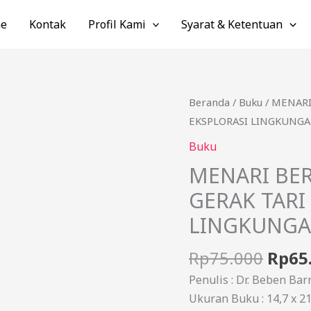
e
Kontak
Profil Kami
Syarat & Ketentuan
Harg
Kuantitas
Beranda
/
Buku
/ MENARI
aslin
MENARI
EKSPLORASI LINGKUNGA
adala
BERSAMA
Buku
Rp75.
ALAM:
MENARI BER
KREATIVITAS
GERAK TARI
GERAK
TARI
LINGKUNGA
MELALUI
EKSPLORASI
Rp
75.000
Rp
65
LINGKUNGAN
Penulis : Dr. Beben Bar
SEKITAR
Ukuran Buku : 14,7 x 2