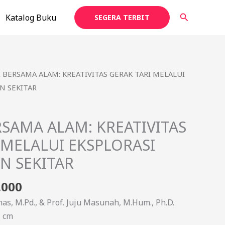
Cari
Katalog Buku
SEGERA TERBIT
a
Harga
 BERSAMA ALAM: KREATIVITAS GERAK TARI MELALUI
ya
saat
N SEKITAR
h:
ini
000.
adalah:
SAMA ALAM: KREATIVITAS
Rp65.000.
 MELALUI EKSPLORASI
N SEKITAR
.000
nas, M.Pd., & Prof. Juju Masunah, M.Hum., Ph.D.
1 cm