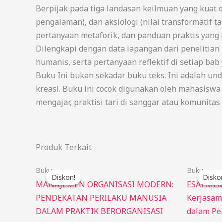
Berpijak pada tiga landasan keilmuan yang kuat o
pengalaman), dan aksiologi (nilai transformatif t
pertanyaan metaforik, dan panduan praktis yang b
Dilengkapi dengan data lapangan dari penelitian 
humanis, serta pertanyaan reflektif di setiap bab
Buku Ini bukan sekadar buku teks. Ini adalah un
kreasi. Buku ini cocok digunakan oleh mahasisw
mengajar, praktisi tari di sanggar atau komunita
Produk Terkait
Harga
Harga
Buku
Buku
aslinya
saat
Diskon!
Diskon!
Disko
Disko
adalah:
ini
MANAJEMEN ORGANISASI MODERN:
ESAI ME
Rp95.000.
adalah:
PENDEKATAN PERILAKU MANUSIA
Kerjasama
Rp85.000.
DALAM PRAKTIK BERORGANISASI
dalam Pe