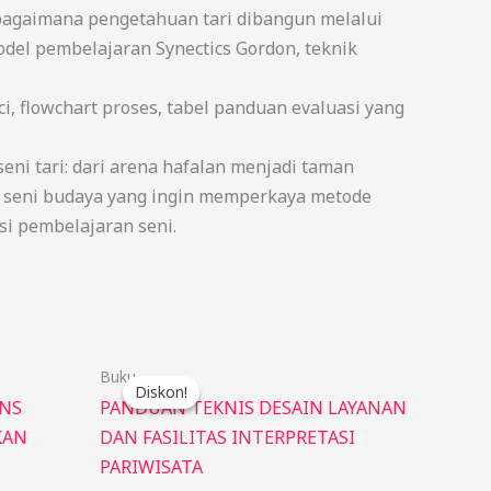
 (bagaimana pengetahuan tari dibangun melalui
model pembelajaran Synectics Gordon, teknik
i, flowchart proses, tabel panduan evaluasi yang
ni tari: dari arena hafalan menjadi taman
u seni budaya yang ingin memperkaya metode
si pembelajaran seni.
Harga
Harga
Buku
aslinya
saat
Diskon!
Diskon!
adalah:
ini
INS
PANDUAN TEKNIS DESAIN LAYANAN
Rp85.000.
adalah:
KAN
DAN FASILITAS INTERPRETASI
Rp75.000.
PARIWISATA