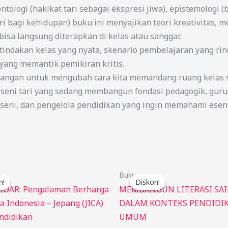
ntologi (hakikat tari sebagai ekspresi jiwa), epistemologi
ari bagi kehidupan) buku ini menyajikan teori kreativitas, 
isa langsung diterapkan di kelas atau sanggar.
tindakan kelas yang nyata, skenario pembelajaran yang rinc
 yang memantik pemikiran kritis.
dangan untuk mengubah cara kita memandang ruang kelas se
a seni tari yang sedang membangun fondasi pedagogik, gur
s seni, dan pengelola pendidikan yang ingin memahami esen
Harga
Harga
Harga
Harga
Buku
aslinya
saat
aslinya
saat
n!
n!
Diskon!
Diskon!
adalah:
ini
adalah:
ini
MOAR: Pengalaman Berharga
MEMBANGUN LITERASI SA
Rp125.000.
adalah:
Rp75.000.
adalah:
 Indonesia – Jepang (JICA)
DALAM KONTEKS PENDIDI
Rp115.000.
Rp65.000.
ndidikan
UMUM