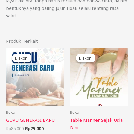
layak dicintai tanpa harus terluka dan bahwa cinta, dalam
bentuknya yang paling jujur, tidak selalu tentang rasa
sakit.
Produk Terkait
Harga
Harga
Harga
Harga
aslinya
saat
aslinya
saat
Diskon!
Diskon!
Diskon!
Diskon!
adalah:
ini
adalah:
ini
Rp85.000.
adalah:
Rp75.000.
adalah:
Rp75.000.
Rp65.000.
Buku
Buku
GURU GENERASI BARU
Table Manner Sejak Usia
Dini
Rp
85.000
Rp
75.000