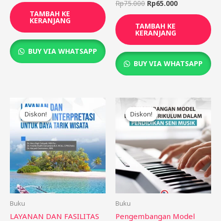
Rp
75.000
Rp
65.000
TAMBAH KE
KERANJANG
TAMBAH KE
KERANJANG
BUY VIA WHATSAPP
BUY VIA WHATSAPP
Harga
Harga
Harga
Harga
aslinya
saat
aslinya
saat
Diskon!
Diskon!
Diskon!
Diskon!
adalah:
ini
adalah:
ini
Rp85.000.
adalah:
Rp75.000.
adalah:
Rp75.000.
Rp65.000.
Buku
Buku
LAYANAN DAN FASILITAS
Pengembangan Model