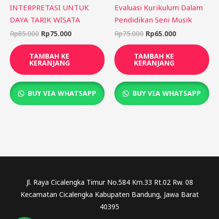
INTERPRETASI UNTUK
Evaluasi Kurikulum Dalam
DAYA TARIK WISATA
Pendidikan Seni Musik
Rp
85.000
Rp
75.000
Rp
75.000
Rp
65.000
TAMBAH KE
TAMBAH KE
KERANJANG
KERANJANG
BUY VIA WHATSAPP
BUY VIA WHATSAPP
Jl. Raya Cicalengka Timur No.584 Km.33 Rt.02 Rw. 08
Kecamatan Cicalengka Kabupaten Bandung, Jawa Barat
40395