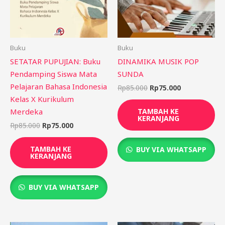
Buku
Buku
SETATAR PUPUJIAN: Buku
DINAMIKA MUSIK POP
Pendamping Siswa Mata
SUNDA
Pelajaran Bahasa Indonesia
Rp
85.000
Rp
75.000
Kelas X Kurikulum
Merdeka
TAMBAH KE
KERANJANG
Rp
85.000
Rp
75.000
TAMBAH KE
BUY VIA WHATSAPP
KERANJANG
BUY VIA WHATSAPP