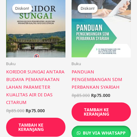
Harga
Harga
Harga
Harga
aslinya
saat
aslinya
saat
Diskon!
Diskon!
Diskon!
Diskon!
adalah:
ini
adalah:
ini
Rp85.000.
adalah:
Rp85.000.
adalah:
Rp75.000.
Rp75.000.
Buku
Buku
KORIDOR SUNGAI ANTARA
PANDUAN
BUDAYA PEMANFAATAN
PENGEMBANGAN SDM
LAHAN PARAMETER
PERBANKAN SYARIAH
KUALITAS AIR DI DAS
Rp
85.000
Rp
75.000
CITARUM
TAMBAH KE
Rp
85.000
Rp
75.000
KERANJANG
TAMBAH KE
KERANJANG
BUY VIA WHATSAPP