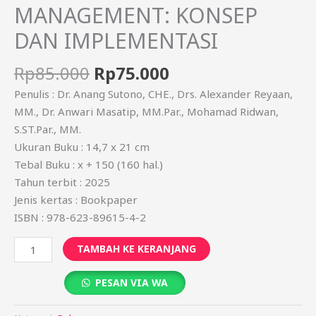
MANAGEMENT: KONSEP
DAN IMPLEMENTASI
Rp
85.000
Rp
75.000
Penulis : Dr. Anang Sutono, CHE., Drs. Alexander Reyaan,
MM., Dr. Anwari Masatip, MM.Par., Mohamad Ridwan,
S.ST.Par., MM.
Ukuran Buku : 14,7 x 21 cm
Tebal Buku : x + 150 (160 hal.)
Tahun terbit : 2025
Jenis kertas : Bookpaper
ISBN : 978-623-89615-4-2
TAMBAH KE KERANJANG
PESAN VIA WA