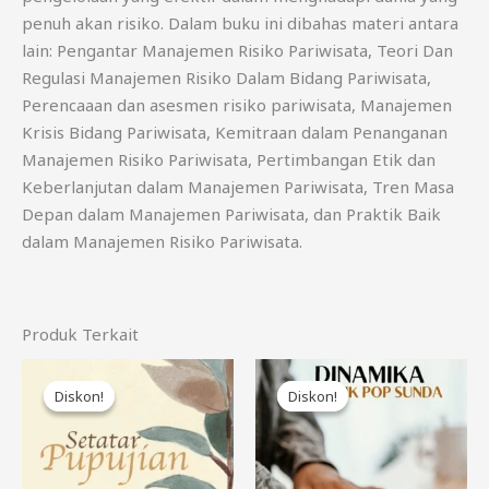
penuh akan risiko. Dalam buku ini dibahas materi antara
lain: Pengantar Manajemen Risiko Pariwisata, Teori Dan
Regulasi Manajemen Risiko Dalam Bidang Pariwisata,
Perencaaan dan asesmen risiko pariwisata, Manajemen
Krisis Bidang Pariwisata, Kemitraan dalam Penanganan
Manajemen Risiko Pariwisata, Pertimbangan Etik dan
Keberlanjutan dalam Manajemen Pariwisata, Tren Masa
Depan dalam Manajemen Pariwisata, dan Praktik Baik
dalam Manajemen Risiko Pariwisata.
Produk Terkait
Harga
Harga
Harga
Harga
aslinya
saat
aslinya
saat
Diskon!
Diskon!
Diskon!
Diskon!
adalah:
ini
adalah:
ini
Rp85.000.
adalah:
Rp85.000.
adalah:
Rp75.000.
Rp75.000.