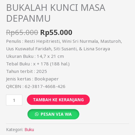
BUKALAH KUNCI MASA
DEPANMU
Rp
65.000
Rp
55.000
Penulis : Resti Hepitriesti, Wini Sri Nurmala, Masturoh,
Uus Kuswatul Faridah, Siti Susanti, & Lisna Soraya
Ukuran Buku : 14,7 x 21 cm
Tebal Buku : x + 178 (188 hal.)
Tahun terbit : 2025
Jenis kertas : Bookpaper
QRCBN : 62-3817-4668-426
TAMBAH KE KERANJANG
PESAN VIA WA
Kategori:
Buku