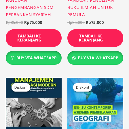
PENGEMBANGAN SDM
BUKU ILMIAH UNTUK
PERBANKAN SYARIAH
PEMULA
Rp
85.000
Rp
75.000
Rp
85.000
Rp
75.000
TAMBAH KE
TAMBAH KE
KERANJANG
KERANJANG
BUY VIA WHATSAPP
BUY VIA WHATSAPP
Harga
Harga
Harga
Harga
aslinya
saat
aslinya
saat
Diskon!
Diskon!
Diskon!
Diskon!
adalah:
ini
adalah:
ini
Rp95.000.
adalah:
Rp85.000.
adalah:
Rp85.000.
Rp75.000.