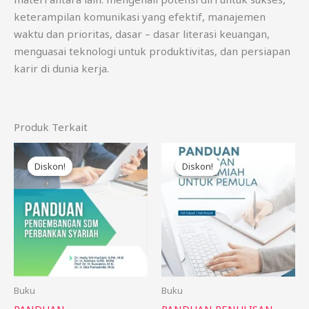
keterampilan komunikasi yang efektif, manajemen
waktu dan prioritas, dasar – dasar literasi keuangan,
menguasai teknologi untuk produktivitas, dan persiapan
karir di dunia kerja.
Produk Terkait
Harga
Harga
Harga
Harga
aslinya
saat
aslinya
saat
Diskon!
Diskon!
Diskon!
Diskon!
adalah:
ini
adalah:
ini
Rp85.000.
adalah:
Rp85.000.
adalah:
Rp75.000.
Rp75.000.
Buku
Buku
PANDUAN
PANDUAN PENULISAN