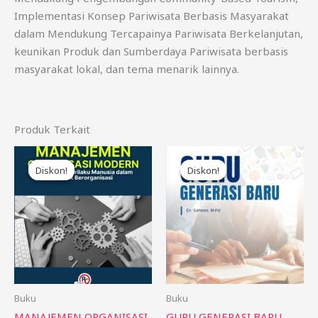
Implementasi Konsep Pariwisata Berbasis Masyarakat
dalam Mendukung Tercapainya Pariwisata Berkelanjutan,
keunikan Produk dan Sumberdaya Pariwisata berbasis
masyarakat lokal, dan tema menarik lainnya.
Produk Terkait
Harga
Harga
Harga
Harga
aslinya
saat
aslinya
saat
Diskon!
Diskon!
Diskon!
Diskon!
adalah:
ini
adalah:
ini
Rp95.000.
adalah:
Rp85.000.
adalah:
Rp85.000.
Rp75.000.
Buku
Buku
MANAJEMEN ORGANISASI
GURU GENERASI BARU