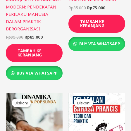
MODERN: PENDEKATAN
Rp
85.000
Rp
75.000
PERILAKU MANUSIA
DALAM PRAKTIK
TAMBAH KE
KERANJANG
BERORGANISASI
Rp
95.000
Rp
85.000
BUY VIA WHATSAPP
TAMBAH KE
KERANJANG
BUY VIA WHATSAPP
Harga
Harga
Harga
Harga
aslinya
saat
aslinya
saat
Diskon!
Diskon!
Diskon!
Diskon!
adalah:
ini
adalah:
ini
Rp85.000.
adalah:
Rp75.000.
adalah:
Rp75.000.
Rp65.000.