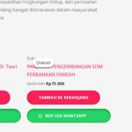
 masalahan lingkungan hidup, dan persoalan
 sedang hangat dibicarakan dalam masyarakat
a.
Harga
Harga
Buku
aslinya
saat
Diskon!
Diskon!
adalah:
ini
: Teori
PANDUAN PENGEMBANGAN SDM
Rp85.000.
adalah:
PERBANKAN SYARIAH
Rp75.000.
Rp
85.000
Rp
75.000
TAMBAH KE KERANJANG
BUY VIA WHATSAPP