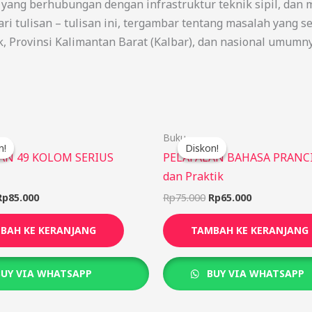
l yang berhubungan dengan infrastruktur teknik sipil, dan
 Dari tulisan – tulisan ini, tergambar tentang masalah yang
 Provinsi Kalimantan Barat (Kalbar), dan nasional umumny
Harga
Harga
Harga
Harga
Buku
aslinya
saat
aslinya
saat
n!
n!
Diskon!
Diskon!
adalah:
ini
adalah:
ini
N 49 KOLOM SERIUS
PELAFALAN BAHASA PRANCIS
Rp95.000.
adalah:
Rp75.000.
adalah:
dan Praktik
Rp85.000.
Rp65.000.
Rp
85.000
Rp
75.000
Rp
65.000
BAH KE KERANJANG
TAMBAH KE KERANJANG
UY VIA WHATSAPP
BUY VIA WHATSAPP