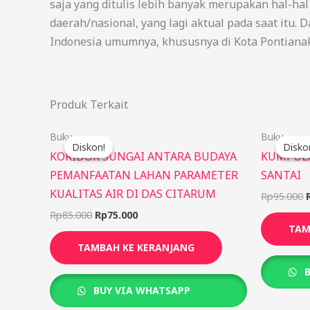
saja yang ditulis lebih banyak merupakan hal-ha
daerah/nasional, yang lagi aktual pada saat itu.
Indonesia umumnya, khususnya di Kota Pontianak,
Produk Terkait
Harga
Harga
Buku
Buku
aslinya
saat
Diskon!
Diskon!
Disko
Disko
adalah:
ini
KORIDOR SUNGAI ANTARA BUDAYA
KUMPULA
Rp85.000.
adalah:
PEMANFAATAN LAHAN PARAMETER
SANTAI
Rp75.000.
KUALITAS AIR DI DAS CITARUM
Rp
95.000
Rp
85.000
Rp
75.000
TAM
TAMBAH KE KERANJANG
B
BUY VIA WHATSAPP