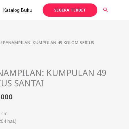
Cari
Katalog Buku
SEGERA TERBIT
a
Harga
U PENAMPILAN: KUMPULAN 49 KOLOM SERIUS
ya
saat
h:
ini
000.
adalah:
ENAMPILAN: KUMPULAN 49
Rp75.000.
US SANTAI
.000
1 cm
204 hal.)