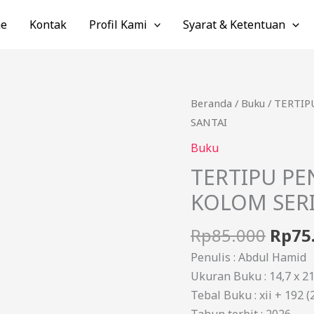
e
Kontak
Profil Kami
Syarat & Ketentuan
Harg
Kuantitas
Beranda
/
Buku
/ TERTIP
aslin
TERTIPU
SANTAI
adala
PENAMPILAN:
Buku
Rp85.
KUMPULAN
TERTIPU P
49
KOLOM SERI
KOLOM
SERIUS
Rp
85.000
Rp
75
SANTAI
Penulis : Abdul Hamid
Ukuran Buku : 14,7 x 2
Tebal Buku : xii + 192 (
Tahun terbit : 2026